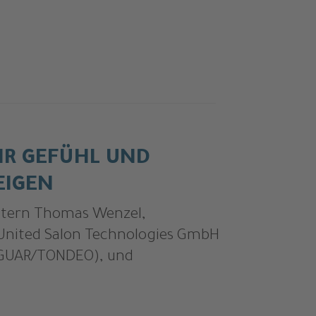
HR GEFÜHL UND
EIGEN
utern Thomas Wenzel,
 United Salon Technologies GmbH
AGUAR/TONDEO), und