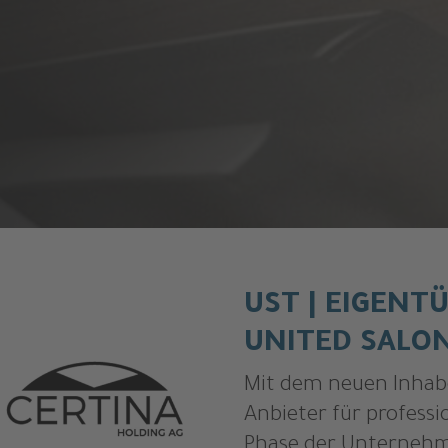
UST | EIGENT
UNITED SALO
Mit dem neuen Inhabe
Anbieter für professi
Phase der Unterneh