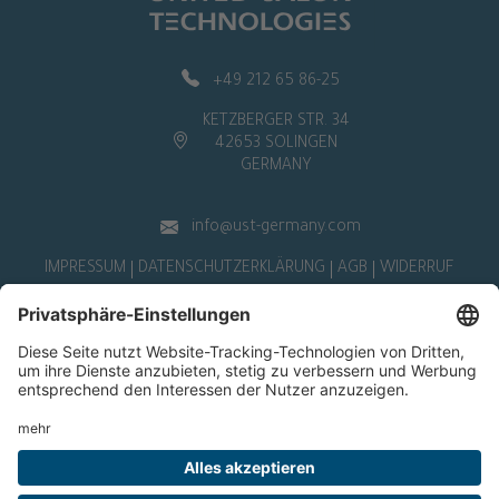
+49 212 65 86-25
KETZBERGER STR. 34
42653 SOLINGEN
GERMANY
info@ust-germany.com
IMPRESSUM
DATENSCHUTZERKLÄRUNG
AGB
WIDERRUF
Deutsch
|
English