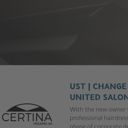
UST | CHANGE
UNITED SALO
With the new owner C
professional hairdres
phase of corporate 