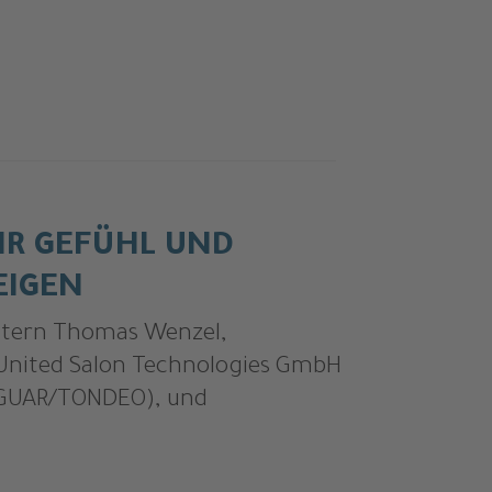
HR GEFÜHL UND
EIGEN
utern Thomas Wenzel,
 United Salon Technologies GmbH
AGUAR/TONDEO), und