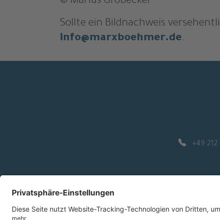
© Marius Grobecker
Sollte ein Bildnachweis versehentli
info@marxboehmer.de
.
+49 212 