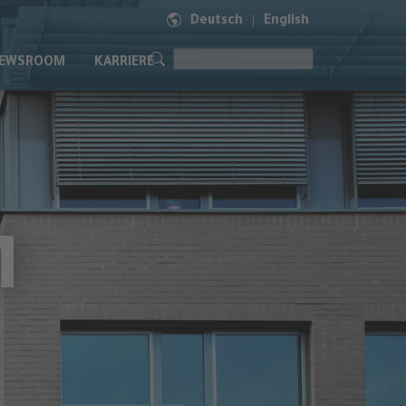
Deutsch
English
|
EWSROOM
KARRIERE
M