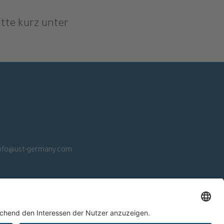
itte kurz unter
nfo@ust-germany.com