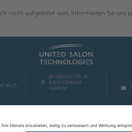
ch nicht aufgelistet sein, informieren Sie uns b
KETZBERGER STR. 34
42653 SOLINGEN
65 86-25
i
GERMANY
IMPRESSUM
DATENSCHUTZERKLÄRUNG
AGB
WIDERRUF