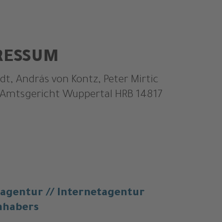
RESSUM
t, András von Kontz, Peter Mirtic
Amtsgericht Wuppertal HRB 14817
entur // Internetagentur
nhabers