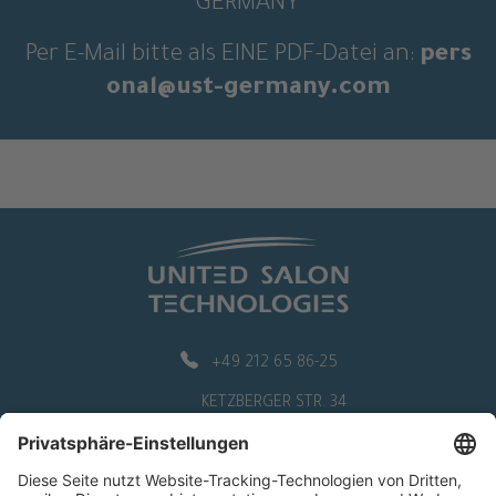
GERMANY
Per E-Mail bitte als EINE PDF-Datei an:
pers
onal@ust-germany.com
+49 212 65 86-25
KETZBERGER STR. 34
42653 SOLINGEN
GERMANY