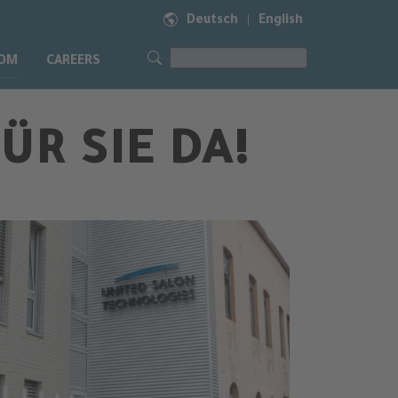
Deutsch
English
|
OM
CAREERS
ÜR SIE DA!