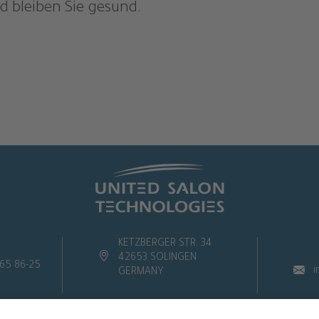
d bleiben Sie gesund.
KETZBERGER STR. 34
42653 SOLINGEN
65 86-25
i
GERMANY